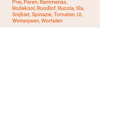
Prei, Peren, Rammenas,
Rodekool, Roodlof, Rucola, Sla,
Snijbiet, Spinazie, Tomaten, Ui,
Winterpeen, Wortelen
november
Aardpeer, Andijvie, Bladkool,
sla, Prei, Pompoen,
Rammenas, Red sla, Biet,
Rucola, Snijbiet, Spruitkool,
Winterwortel