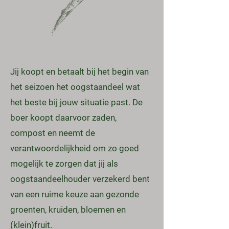
Jij koopt en betaalt bij het begin van
het seizoen het oogstaandeel wat
het beste bij jouw situatie past. De
boer koopt daarvoor zaden,
compost en neemt de
verantwoordelijkheid om zo goed
mogelijk te zorgen dat jij als
oogstaandeelhouder verzekerd bent
van een ruime keuze aan gezonde
groenten, kruiden, bloemen en
(klein)fruit.