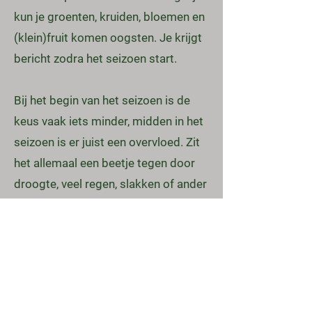
kun je groenten, kruiden, bloemen en
(klein)fruit komen oogsten. Je krijgt
bericht zodra het seizoen start.
Bij het begin van het seizoen is de
keus vaak iets minder, midden in het
seizoen is er juist een overvloed. Zit
het allemaal een beetje tegen door
droogte, veel regen, slakken of ander
onheil dan merk je dat in het aanbod.
Zit het mee, dan ga je met hele volle
tassen naar huis. Het delen van dit
soort risico's is een belangrijk
onderdeel van een CSA.