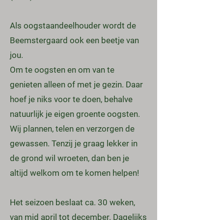
Als oogstaandeelhouder wordt de
Beemstergaard ook een beetje van
jou.
Om te oogsten en om van te
genieten alleen of met je gezin. Daar
hoef je niks voor te doen, behalve
natuurlijk je eigen groente oogsten.
Wij plannen, telen en verzorgen de
gewassen. Tenzij je graag lekker in
de grond wil wroeten, dan ben je
altijd welkom om te komen helpen!
Het seizoen beslaat ca. 30 weken,
van mid april tot december. Dagelijks