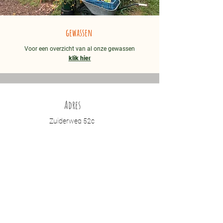
gewassen
Voor een overzicht van al onze gewassen
klik hier
Adres
Zuiderweg 52c
1461GD
Zuidoostbeemster
contact
06 50632662
info@beemstergaard.nl
openingstijden